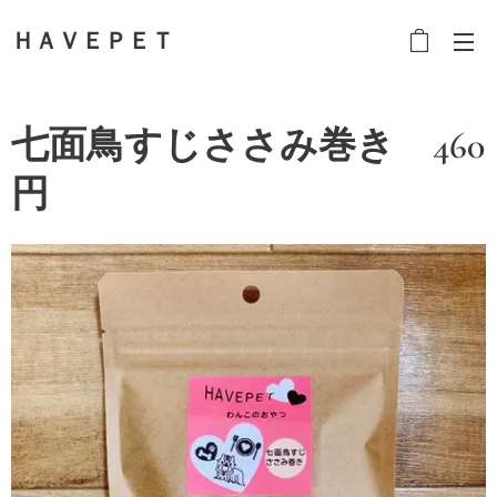
ＨＡＶＥＰＥＴ
七面鳥すじささみ巻き 460
円