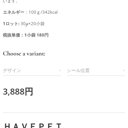
います。
エネルギー
：100ｇ/342kcal
1ロット:
30ℊ×20小袋
税抜単価：1小袋 180円
Choose a variant:
デザイン
シール位置
3,888
円
ＨＡＶＥＰＥＴ