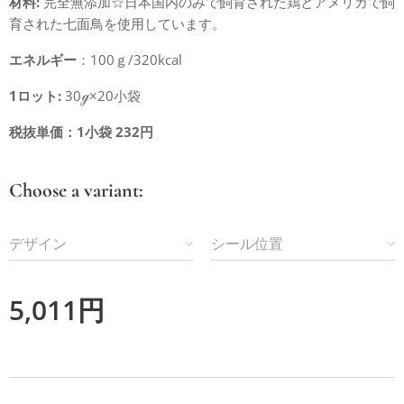
材料:
完全無添加☆日本国内のみで飼育された鶏とアメリカで飼
育された七面鳥を使用しています。
エネルギー
：100ｇ/320kcal
1ロット:
30ℊ×20小袋
税抜単価：1小袋 232円
Choose a variant:
デザイン
シール位置
5,011
円